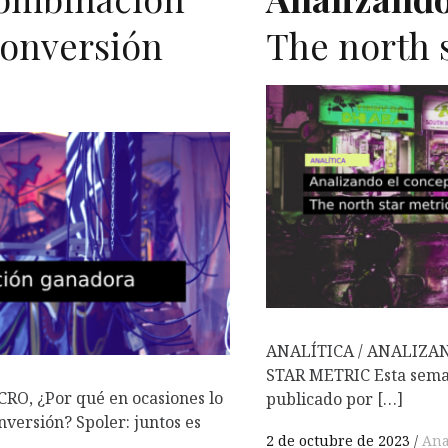
conversión
The north 
ANALÍTICA / ANALIZA
STAR METRIC Esta seman
O, ¿Por qué en ocasiones lo
publicado por […]
versión? Spoler: juntos es
2 de octubre de 2023
Ana