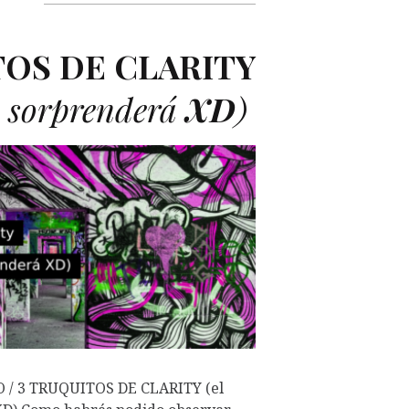
TOS
DE
CLARITY
te sorprenderá
XD
)
/ 3 TRUQUITOS DE CLARITY (el