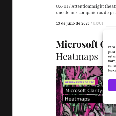
UX-UI / Attentioninsight (hea
uno de mis compañeros de prof
13 de julio de 2023
UX/UI
Microsoft Clar
Para 
para 
Heatmaps
estas
naveg
conse
funci