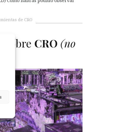
XD) Como habrás podido observar
mientas de CRO
s sobre
CRO
(no
das)
s