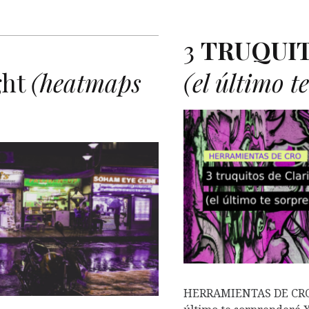
3
TRUQUI
ght
(heatmaps
(el último 
HERRAMIENTAS DE CRO 